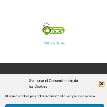
SSL Certificate
A P I E T E L
Gestionar el Consentimiento de
Asociación Provincial de Empresarios de Instalaciones Eléctricas,
las Cookies
Telecomunicaciones y Afines de León
Avenida Independencia, 4 - 5ª planta
Utilizamos cookies para optimizar nuestro sitio web y nuestro servicio.
24001 - LEÓN (España)
Teléfono:
987 218 250
Fax: 987 206 817