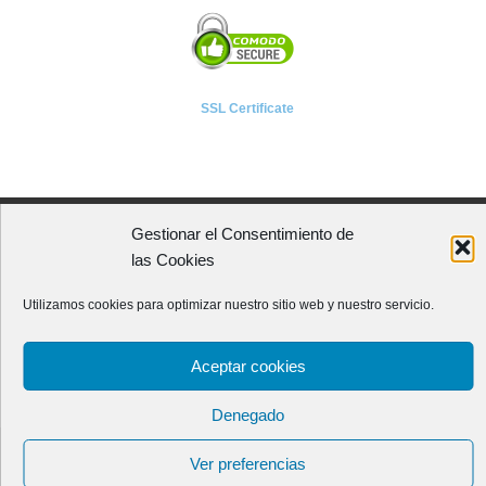
SSL Certificate
Gestionar el Consentimiento de
A P I E T E L
las Cookies
Asociación Provincial de Empresarios de Instalaciones Eléctricas,
Utilizamos cookies para optimizar nuestro sitio web y nuestro servicio.
Telecomunicaciones y Afines de León
Avenida Independencia, 4 - 5ª planta
Aceptar cookies
24001 - LEÓN (España)
Teléfono:
987 218 250
Fax: 987 206 817
Denegado
Creado para
Apietel
por
HR tu web.
Copyright 2015. -
Política de
Ver preferencias
Privacidad y aviso legal
-
Política de Cookies