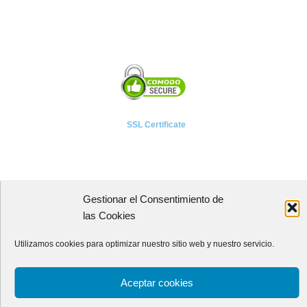
SSL Certificate
Gestionar el Consentimiento de
A P I E T E L
las Cookies
Asociación Provincial de Empresarios de Instalaciones Eléctricas,
Utilizamos cookies para optimizar nuestro sitio web y nuestro servicio.
Telecomunicaciones y Afines de León
Avenida Independencia, 4 - 5ª planta
Aceptar cookies
24001 - LEÓN (España)
Teléfono:
987 218 250
Fax: 987 206 817