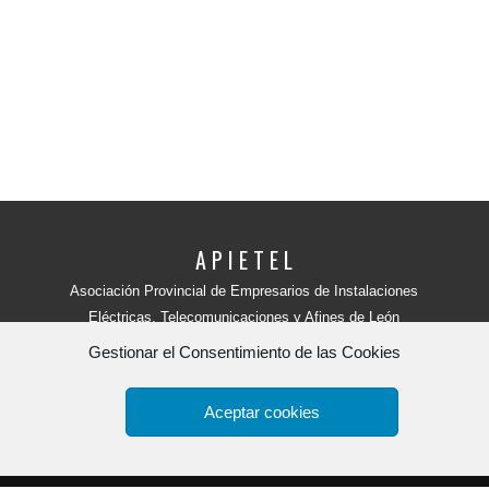
A P I E T E L
Asociación Provincial de Empresarios de Instalaciones
Eléctricas, Telecomunicaciones y Afines de León
Avenida Independencia, 4 - 5ª planta
Gestionar el Consentimiento de las Cookies
24001 - LEÓN (España)
Teléfono:
987 218 250
Fax: 987 206 817
Aceptar cookies
Apietel
por
HR tu web.
Copyright 2015. -
Política de Privacidad y aviso legal
-
Polít