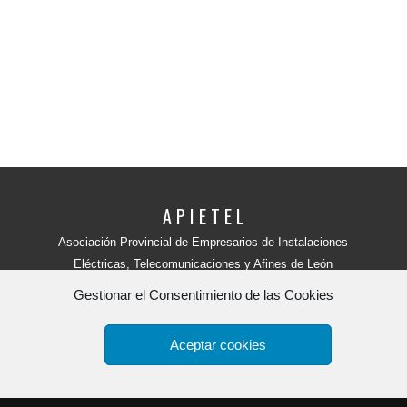
A P I E T E L
Asociación Provincial de Empresarios de Instalaciones
Eléctricas, Telecomunicaciones y Afines de León
Avenida Independencia, 4 - 5ª planta
Gestionar el Consentimiento de las Cookies
24001 - LEÓN (España)
Teléfono:
987 218 250
Fax: 987 206 817
Aceptar cookies
Apietel
por
HR tu web.
Copyright 2015. -
Política de Privacidad y aviso legal
-
Polít