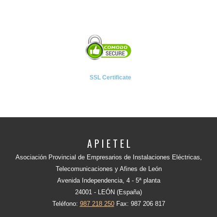
SSL Certificate
A P I E T E L
Asociación Provincial de Empresarios de Instalaciones Eléctricas,
Telecomunicaciones y Afines de León
Avenida Independencia, 4 - 5ª planta
24001 - LEÓN (España)
Teléfono:
987 218 250
Fax: 987 206 817