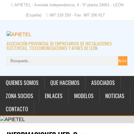
APIETEL - Avenida Independencia, 4 - 5ª planta 24001 - LEÓN
(España)
987 218 250 - Fax: 987 206 817
ASOCIACIÓN PROVINCIAL DE EMPRESARIOS DE INSTALACIONES
ELÉCTRICAS, TELECOMUNICACIONES Y AFINES DE LEÓN
QUIENES SOMOS
QUE HACEMOS
ASOCIADOS
ZONA SOCIOS
ENLACES
MODELOS
NOTICIAS
CONTACTO