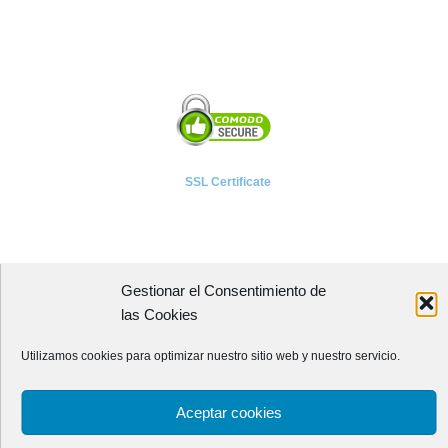
SSL Certificate
Gestionar el Consentimiento de
A P I E T E L
las Cookies
Asociación Provincial de Empresarios de Instalaciones Eléctricas,
Utilizamos cookies para optimizar nuestro sitio web y nuestro servicio.
Telecomunicaciones y Afines de León
Avenida Independencia, 4 - 5ª planta
Aceptar cookies
24001 - LEÓN (España)
Teléfono:
987 218 250
Fax: 987 206 817