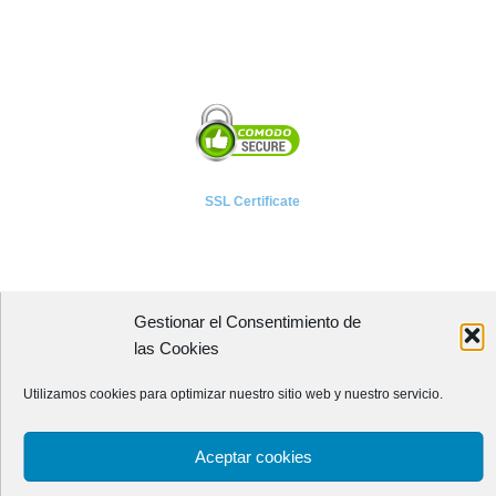
SSL Certificate
Gestionar el Consentimiento de
A P I E T E L
las Cookies
Asociación Provincial de Empresarios de Instalaciones Eléctricas,
Utilizamos cookies para optimizar nuestro sitio web y nuestro servicio.
Telecomunicaciones y Afines de León
Avenida Independencia, 4 - 5ª planta
Aceptar cookies
24001 - LEÓN (España)
Teléfono:
987 218 250
Fax: 987 206 817