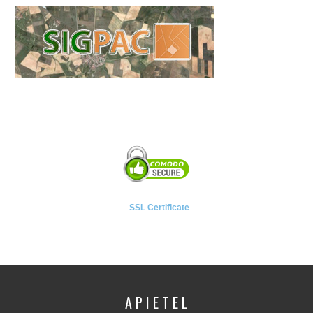
SSL Certificate
A P I E T E L