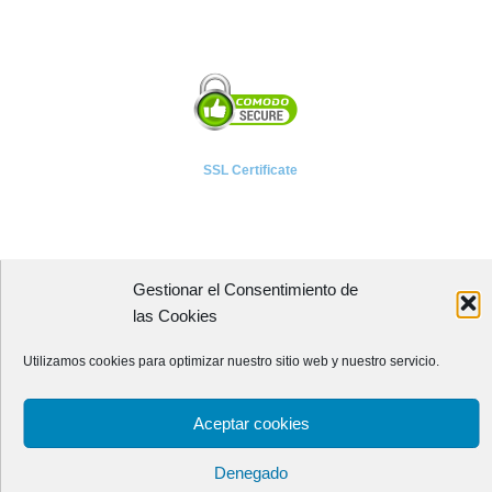
SSL Certificate
Gestionar el Consentimiento de
A P I E T E L
las Cookies
Asociación Provincial de Empresarios de Instalaciones Eléctricas,
Utilizamos cookies para optimizar nuestro sitio web y nuestro servicio.
Telecomunicaciones y Afines de León
Avenida Independencia, 4 - 5ª planta
Aceptar cookies
24001 - LEÓN (España)
Teléfono:
987 218 250
Fax: 987 206 817
Denegado