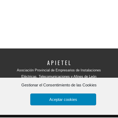
A P I E T E L
Asociación Provincial de Empresarios de Instalaciones
Eléctricas, Telecomunicaciones y Afines de León
Avenida Independencia, 4 - 5ª planta
Gestionar el Consentimiento de las Cookies
24001 - LEÓN (España)
Teléfono:
987 218 250
Fax: 987 206 817
Aceptar cookies
Apietel
por
HR tu web.
Copyright 2015. -
Política de Privacidad y aviso legal
-
Polít