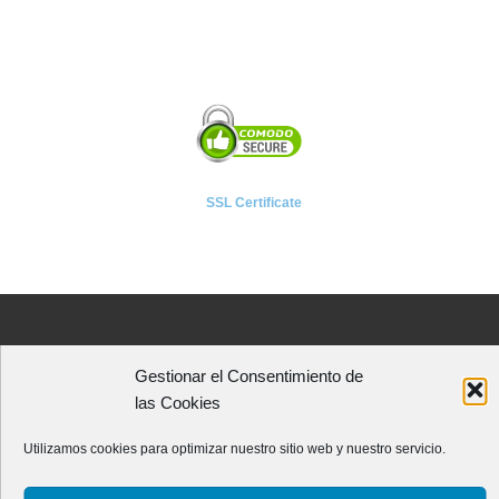
SSL Certificate
A P I E T E L
Gestionar el Consentimiento de
Asociación Provincial de Empresarios de Instalaciones Eléctricas,
las Cookies
Telecomunicaciones y Afines de León
Avenida Independencia, 4 - 5ª planta
Utilizamos cookies para optimizar nuestro sitio web y nuestro servicio.
24001 - LEÓN (España)
Teléfono:
987 218 250
Fax: 987 206 817