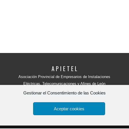
A P I E T E L
Asociación Provincial de Empresarios de Instalaciones
Eléctricas, Telecomunicaciones y Afines de León
Avenida Independencia, 4 - 5ª planta
Gestionar el Consentimiento de las Cookies
24001 - LEÓN (España)
Teléfono:
987 218 250
Fax: 987 206 817
Aceptar cookies
Apietel
por
HR tu web.
Copyright 2015. -
Política de Privacidad y aviso legal
-
Polít