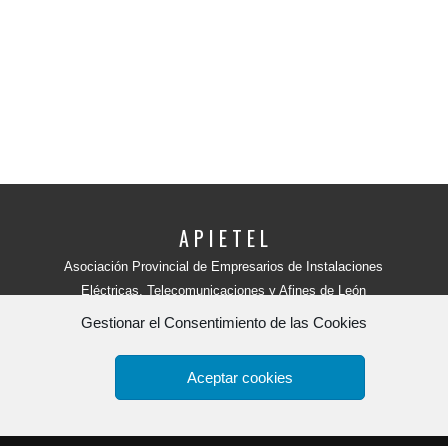
A P I E T E L
Asociación Provincial de Empresarios de Instalaciones
Eléctricas, Telecomunicaciones y Afines de León
Avenida Independencia, 4 - 5ª planta
Gestionar el Consentimiento de las Cookies
24001 - LEÓN (España)
Teléfono:
987 218 250
Fax: 987 206 817
Aceptar cookies
Apietel
por
HR tu web.
Copyright 2015. -
Política de Privacidad y aviso legal
-
Polít