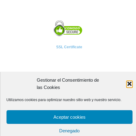
SSL Certificate
Gestionar el Consentimiento de
A P I E T E L
las Cookies
Asociación Provincial de Empresarios de Instalaciones Eléctricas,
Utilizamos cookies para optimizar nuestro sitio web y nuestro servicio.
Telecomunicaciones y Afines de León
Avenida Independencia, 4 - 5ª planta
Aceptar cookies
24001 - LEÓN (España)
Teléfono:
987 218 250
Fax: 987 206 817
Denegado