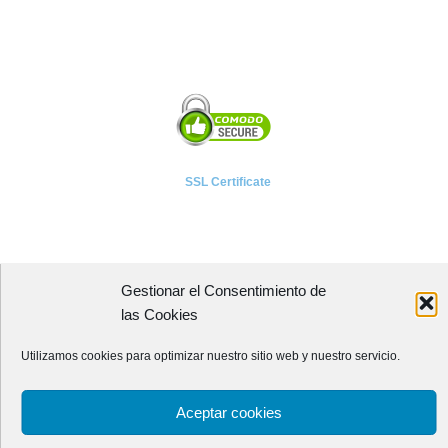
SSL Certificate
Gestionar el Consentimiento de
A P I E T E L
las Cookies
Asociación Provincial de Empresarios de Instalaciones Eléctricas,
Utilizamos cookies para optimizar nuestro sitio web y nuestro servicio.
Telecomunicaciones y Afines de León
Avenida Independencia, 4 - 5ª planta
Aceptar cookies
24001 - LEÓN (España)
Teléfono:
987 218 250
Fax: 987 206 817