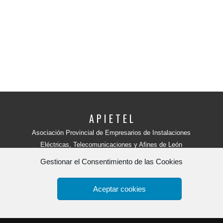
A P I E T E L
Asociación Provincial de Empresarios de Instalaciones
Eléctricas, Telecomunicaciones y Afines de León
Avenida Independencia, 4 - 5ª planta
Gestionar el Consentimiento de las Cookies
24001 - LEÓN (España)
Teléfono:
987 218 250
Fax: 987 206 817
Aceptar cookies
Apietel
por
HR tu web.
Copyright 2015. -
Política de Privacidad y aviso legal
-
Polít