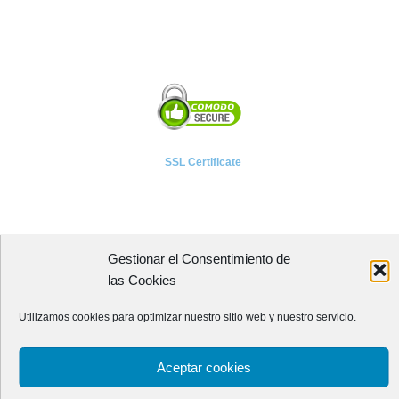
SSL Certificate
Gestionar el Consentimiento de
A P I E T E L
las Cookies
Asociación Provincial de Empresarios de Instalaciones Eléctricas,
Utilizamos cookies para optimizar nuestro sitio web y nuestro servicio.
Telecomunicaciones y Afines de León
Avenida Independencia, 4 - 5ª planta
Aceptar cookies
24001 - LEÓN (España)
Teléfono:
987 218 250
Fax: 987 206 817