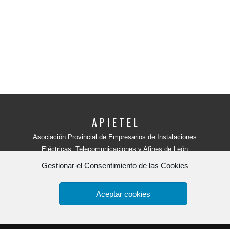
A P I E T E L
Asociación Provincial de Empresarios de Instalaciones
Eléctricas, Telecomunicaciones y Afines de León
Avenida Independencia, 4 - 5ª planta
Gestionar el Consentimiento de las Cookies
24001 - LEÓN (España)
Teléfono:
987 218 250
Fax: 987 206 817
Aceptar cookies
Apietel
por
HR tu web.
Copyright 2015. -
Política de Privacidad y aviso legal
-
Polít