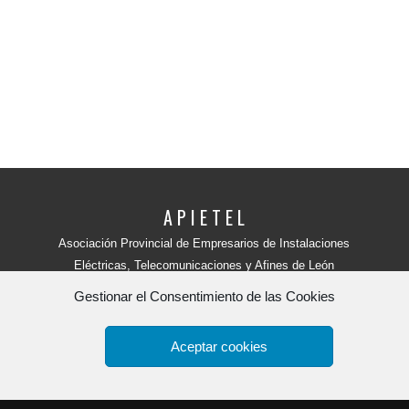
A P I E T E L
Asociación Provincial de Empresarios de Instalaciones
Eléctricas, Telecomunicaciones y Afines de León
Avenida Independencia, 4 - 5ª planta
Gestionar el Consentimiento de las Cookies
24001 - LEÓN (España)
Teléfono:
987 218 250
Fax: 987 206 817
Aceptar cookies
Apietel
por
HR tu web.
Copyright 2015. -
Política de Privacidad y aviso legal
-
Polít