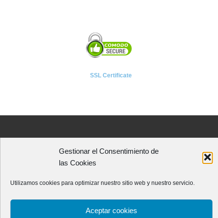
SSL Certificate
A P I E T E L
Gestionar el Consentimiento de
Asociación Provincial de Empresarios de Instalaciones Eléctricas,
las Cookies
Telecomunicaciones y Afines de León
Avenida Independencia, 4 - 5ª planta
Utilizamos cookies para optimizar nuestro sitio web y nuestro servicio.
24001 - LEÓN (España)
Teléfono:
987 218 250
Fax: 987 206 817
Aceptar cookies